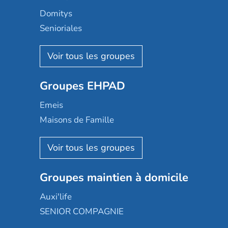
Domitys
Senioriales
Nohée
Les Résidentiels
Ovelia
Groupes EHPAD
Mobicap
Domusvi
Emeis
Happy Senior
Maisons de Famille
Espace et vie
Korian
Aquarelia
Emera
Nexity edenea
Colisée
Les jardins d'Arcadie
Groupes maintien à domicile
Groupe SOS
Occitalia
Le Noble Âge
Auxi'life
Appartseniors
Almage
SENIOR COMPAGNIE
Villa beausoleil
Pavonis santé
AGE D'OR Services