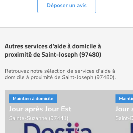
Déposer un avis
Autres services d'aide à domicile à
proximité de Saint-Joseph (97480)
Retrouvez notre sélection de services d'aide à
domicile à proximité de Saint-Joseph (97480).
Jour après Jour Est
Jour 
Sainte-Suzanne (97441)
Saint-