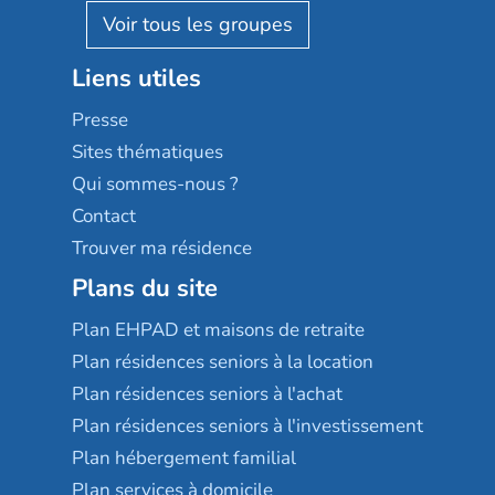
Reseda
Résidalya
Stella management
Groupe aplus
Liens utiles
Les villages d'or
Sérénys
Presse
Résidences services Villa Médicis
Sites thématiques
Qui sommes-nous ?
Contact
Trouver ma résidence
Plans du site
Plan EHPAD et maisons de retraite
Plan résidences seniors à la location
Plan résidences seniors à l'achat
Plan résidences seniors à l'investissement
Plan hébergement familial
Plan services à domicile