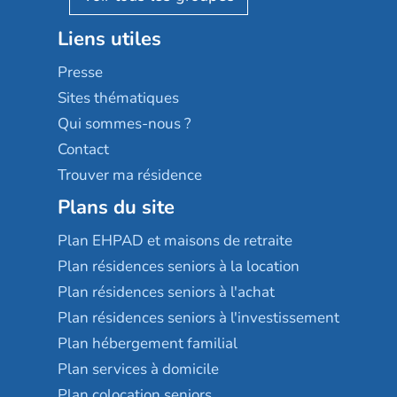
Stella management
Groupe aplus
Liens utiles
Les villages d'or
Sérénys
Presse
Résidences services Villa Médicis
Sites thématiques
Qui sommes-nous ?
Contact
Trouver ma résidence
Plans du site
Plan EHPAD et maisons de retraite
Plan résidences seniors à la location
Plan résidences seniors à l'achat
Plan résidences seniors à l'investissement
Plan hébergement familial
Plan services à domicile
Plan colocation seniors