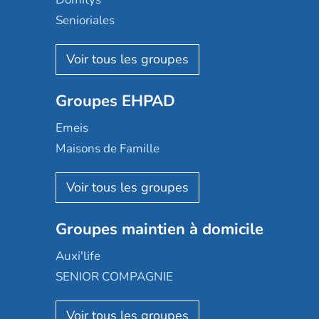
Senioriales
Nohée
Les Résidentiels
Ovelia
Groupes EHPAD
Mobicap
Domusvi
Emeis
Happy Senior
Maisons de Famille
Espace et vie
Korian
Aquarelia
Emera
Nexity edenea
Colisée
Les jardins d'Arcadie
Groupes maintien à domicile
Groupe SOS
Occitalia
Le Noble Âge
Auxi'life
Appartseniors
Almage
SENIOR COMPAGNIE
Villa beausoleil
Pavonis santé
AGE D'OR Services
Reseda
Résidalya