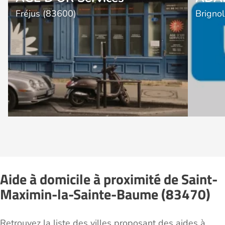
Fréjus (83600)
Brigno
Aide à domicile à proximité de Saint-
Maximin-la-Sainte-Baume (83470)
Retrouvez la liste des villes proposant des aides à