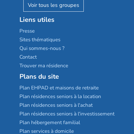
Reseda
Résidalya
Stella management
Groupe aplus
Liens utiles
Les villages d'or
Sérénys
Presse
Résidences services Villa Médicis
Sites thématiques
Qui sommes-nous ?
Contact
Trouver ma résidence
Plans du site
Plan EHPAD et maisons de retraite
Plan résidences seniors à la location
Plan résidences seniors à l'achat
Plan résidences seniors à l'investissement
Plan hébergement familial
Plan services à domicile