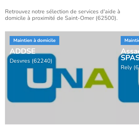
Retrouvez notre sélection de services d'aide à
domicile à proximité de Saint-Omer (62500).
ADDSE
Assa
SPAS
Desvres (62240)
Rely (