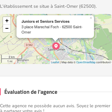
L'établissement se situe à Saint-Omer (62500).
×
+
Juniors et Seniors Services
3 place Marechal Foch - 62500 Saint-
−
Omer
2 km
1 mi
Leaflet
| Map data ©
OpenStreetMap
contributors
Évaluation de l'agence
Cette agence ne possède aucun avis. Soyez le premier
à partager votre avis !