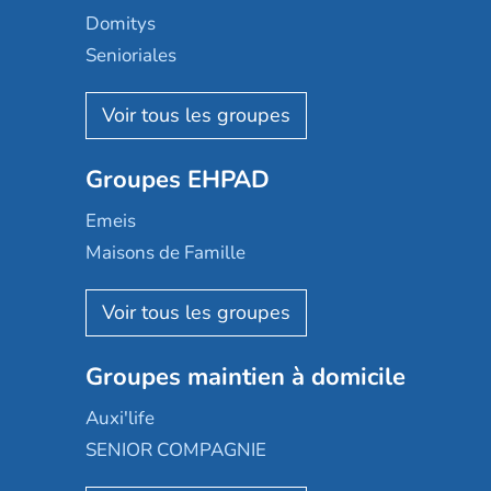
Domitys
Senioriales
Nohée
Les Résidentiels
Ovelia
Groupes EHPAD
Mobicap
Domusvi
Emeis
Happy Senior
Maisons de Famille
Espace et vie
Korian
Aquarelia
Emera
Nexity edenea
Colisée
Les jardins d'Arcadie
Groupes maintien à domicile
Groupe SOS
Occitalia
Le Noble Âge
Auxi'life
Appartseniors
Almage
SENIOR COMPAGNIE
Villa beausoleil
Pavonis santé
AGE D'OR Services