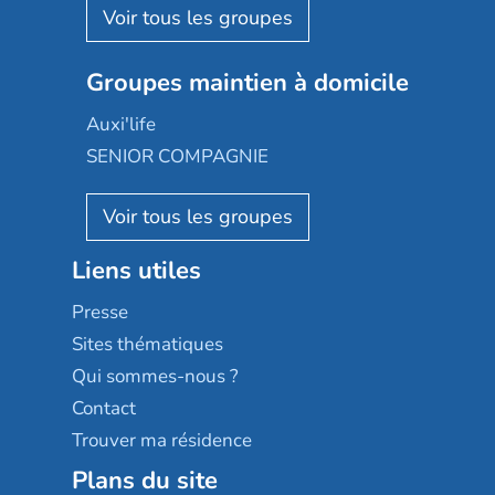
Aquarelia
Emera
Nexity edenea
Colisée
Les jardins d'Arcadie
Groupes maintien à domicile
Groupe SOS
Occitalia
Le Noble Âge
Auxi'life
Appartseniors
Almage
SENIOR COMPAGNIE
Villa beausoleil
Pavonis santé
AGE D'OR Services
Reseda
Résidalya
Stella management
Groupe aplus
Liens utiles
Les villages d'or
Sérénys
Presse
Résidences services Villa Médicis
Sites thématiques
Qui sommes-nous ?
Contact
Trouver ma résidence
Plans du site