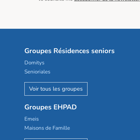
Groupes Résidences seniors
Domitys
Senioriales
Nohée
Les Résidentiels
Ovelia
Groupes EHPAD
Mobicap
Domusvi
Emeis
Happy Senior
Maisons de Famille
Espace et vie
Korian