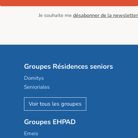
Je souhaite me
désabonner de la newsletter
Groupes Résidences seniors
Domitys
Senioriales
Nohée
Les Résidentiels
Ovelia
Groupes EHPAD
Mobicap
Domusvi
Emeis