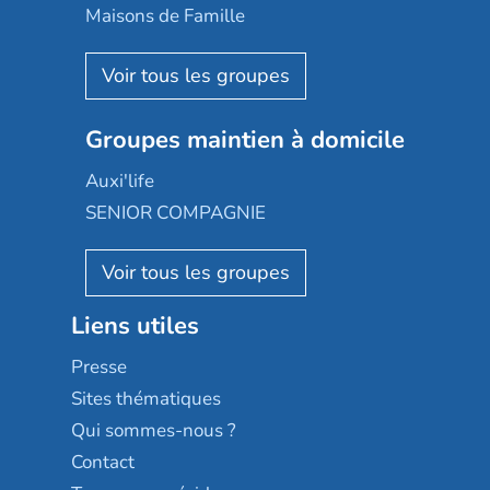
Happy Senior
Maisons de Famille
Espace et vie
Korian
Aquarelia
Emera
Nexity edenea
Colisée
Les jardins d'Arcadie
Groupes maintien à domicile
Groupe SOS
Occitalia
Le Noble Âge
Auxi'life
Appartseniors
Almage
SENIOR COMPAGNIE
Villa beausoleil
Pavonis santé
AGE D'OR Services
Reseda
Résidalya
Stella management
Groupe aplus
Liens utiles
Les villages d'or
Sérénys
Presse
Résidences services Villa Médicis
Sites thématiques
Qui sommes-nous ?
Contact