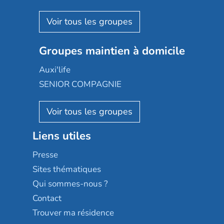
Espace et vie
Korian
Aquarelia
Emera
Nexity edenea
Colisée
Les jardins d'Arcadie
Groupes maintien à domicile
Groupe SOS
Occitalia
Le Noble Âge
Auxi'life
Appartseniors
Almage
SENIOR COMPAGNIE
Villa beausoleil
Pavonis santé
AGE D'OR Services
Reseda
Résidalya
Stella management
Groupe aplus
Liens utiles
Les villages d'or
Sérénys
Presse
Résidences services Villa Médicis
Sites thématiques
Qui sommes-nous ?
Contact
Trouver ma résidence