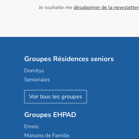
Je souhaite me
désabonner de la newsletter
Groupes Résidences seniors
Domitys
Senioriales
Nohée
Les Résidentiels
Ovelia
Groupes EHPAD
Mobicap
Domusvi
Emeis
Happy Senior
Maisons de Famille