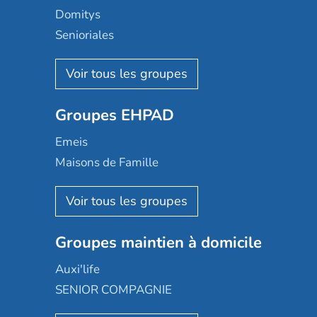
Domitys
Senioriales
Nohée
Les Résidentiels
Ovelia
Groupes EHPAD
Mobicap
Domusvi
Emeis
Happy Senior
Maisons de Famille
Espace et vie
Korian
Aquarelia
Emera
Nexity edenea
Colisée
Les jardins d'Arcadie
Groupes maintien à domicile
Groupe SOS
Occitalia
Le Noble Âge
Auxi'life
Appartseniors
Almage
SENIOR COMPAGNIE
Villa beausoleil
Pavonis santé
AGE D'OR Services