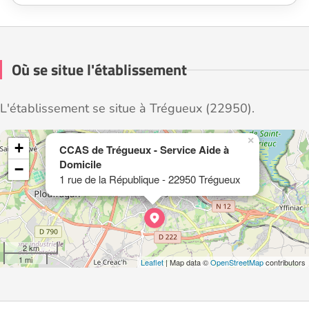
Où se situe l'établissement
L'établissement se situe à Trégueux (22950).
×
+
CCAS de Trégueux - Service Aide à
Domicile
−
1 rue de la République - 22950 Trégueux
2 km
1 mi
Leaflet
| Map data ©
OpenStreetMap
contributors