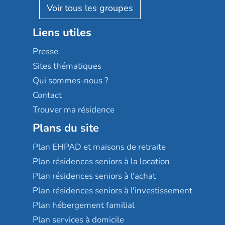
Reseda
Résidalya
Stella management
Groupe aplus
Liens utiles
Les villages d'or
Sérénys
Presse
Résidences services Villa Médicis
Sites thématiques
Qui sommes-nous ?
Contact
Trouver ma résidence
Plans du site
Plan EHPAD et maisons de retraite
Plan résidences seniors à la location
Plan résidences seniors à l'achat
Plan résidences seniors à l'investissement
Plan hébergement familial
Plan services à domicile