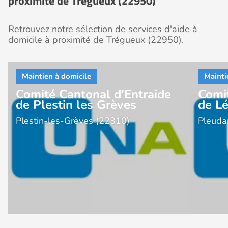
proximité de Trégueux (22950)
Retrouvez notre sélection de services d'aide à
domicile à proximité de Trégueux (22950).
Comité Cantonal d'Entraide
Comi
de Plestin les Grèves
de Lé
Plestin-les-Grèves (22310)
Pleuda