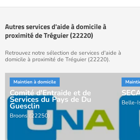
Autres services d'aide à domicile à
proximité de Tréguier (22220)
Retrouvez notre sélection de services d'aide à
domicile à proximité de Tréguier (22220).
Comité d'Entraide et de
SEC
Services du Pays de Du
Belle-
Guesclin
Broons (22250)