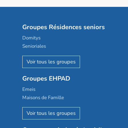
Groupes Résidences seniors
Domitys
Senioriales
Nohée
Les Résidentiels
Ovelia
Groupes EHPAD
Mobicap
Domusvi
Emeis
Happy Senior
Maisons de Famille
Espace et vie
Korian
Aquarelia
Emera
Nexity edenea
Colisée