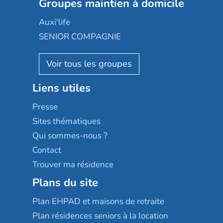
Les jardins d'Arcadie
Groupes maintien à domicile
Groupe SOS
Occitalia
Le Noble Âge
Auxi'life
Appartseniors
Almage
SENIOR COMPAGNIE
Villa beausoleil
Pavonis santé
AGE D'OR Services
Reseda
Résidalya
Stella management
Groupe aplus
Liens utiles
Les villages d'or
Sérénys
Presse
Résidences services Villa Médicis
Sites thématiques
Qui sommes-nous ?
Contact
Trouver ma résidence
Plans du site
Plan EHPAD et maisons de retraite
Plan résidences seniors à la location