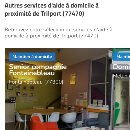
Autres services d'aide à domicile à
proximité de Trilport (77470)
Retrouvez notre sélection de services d'aide à
domicile à proximité de Trilport (77470).
Senior compagnie
Domi
Fontainebleau
Melun 
Fontainebleau (77300)