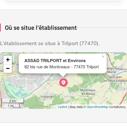
Où se situe l'établissement
L'établissement se situe à Trilport (77470).
×
+
ASSAD TRILPORT et Environs
82 bis rue de Montceaux - 77470 Trilport
−
2 km
1 mi
Leaflet
| Map data ©
OpenStreetMap
contributors