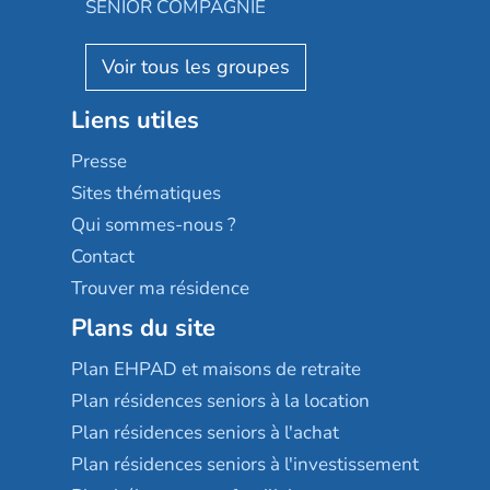
Almage
SENIOR COMPAGNIE
Villa beausoleil
Pavonis santé
AGE D'OR Services
Reseda
Résidalya
Stella management
Groupe aplus
Liens utiles
Les villages d'or
Sérénys
Presse
Résidences services Villa Médicis
Sites thématiques
Qui sommes-nous ?
Contact
Trouver ma résidence
Plans du site
Plan EHPAD et maisons de retraite
Plan résidences seniors à la location
Plan résidences seniors à l'achat
Plan résidences seniors à l'investissement