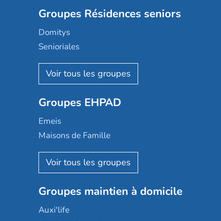
Groupes Résidences seniors
Domitys
Senioriales
Nohée
Les Résidentiels
Ovelia
Groupes EHPAD
Mobicap
Domusvi
Emeis
Happy Senior
Maisons de Famille
Espace et vie
Korian
Aquarelia
Emera
Nexity edenea
Colisée
Les jardins d'Arcadie
Groupes maintien à domicile
Groupe SOS
Occitalia
Le Noble Âge
Auxi'life
Appartseniors