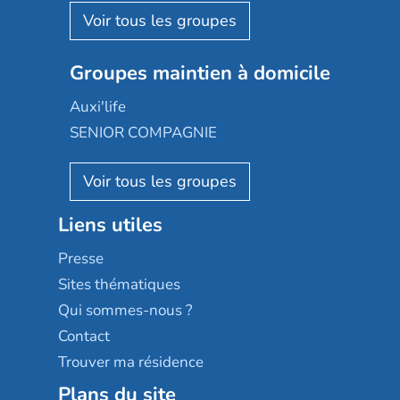
Aquarelia
Emera
Nexity edenea
Colisée
Les jardins d'Arcadie
Groupes maintien à domicile
Groupe SOS
Occitalia
Le Noble Âge
Auxi'life
Appartseniors
Almage
SENIOR COMPAGNIE
Villa beausoleil
Pavonis santé
AGE D'OR Services
Reseda
Résidalya
Stella management
Groupe aplus
Liens utiles
Les villages d'or
Sérénys
Presse
Résidences services Villa Médicis
Sites thématiques
Qui sommes-nous ?
Contact
Trouver ma résidence
Plans du site