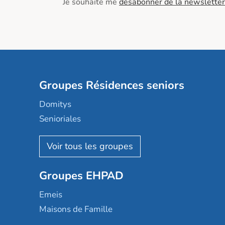
Je souhaite me
désabonner de la newsletter
Groupes Résidences seniors
Domitys
Senioriales
Nohée
Les Résidentiels
Ovelia
Groupes EHPAD
Mobicap
Domusvi
Emeis
Happy Senior
Maisons de Famille
Espace et vie
Korian