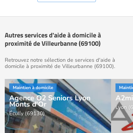
Autres services d'aide à domicile à
proximité de Villeurbanne (69100)
Retrouvez notre sélection de services d'aide à
domicile à proximité de Villeurbanne (69100).
Agence O2 Seniors Lyon
A2mi
Monts d'Or
Lyon (
Écully (69130)