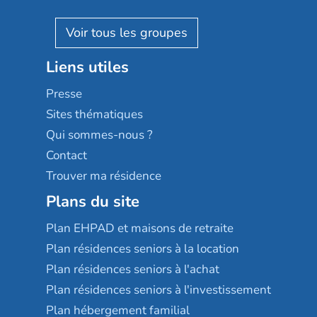
Villa beausoleil
Pavonis santé
AGE D'OR Services
Reseda
Résidalya
Stella management
Groupe aplus
Liens utiles
Les villages d'or
Sérénys
Presse
Résidences services Villa Médicis
Sites thématiques
Qui sommes-nous ?
Contact
Trouver ma résidence
Plans du site
Plan EHPAD et maisons de retraite
Plan résidences seniors à la location
Plan résidences seniors à l'achat
Plan résidences seniors à l'investissement
Plan hébergement familial