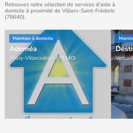
Retrouvez notre sélection de services d'aide à
domicile à proximité de Villiers-Saint-Fréderic
(78640).
Adoméa
Desti
Vélizy-Villacoublay (78140)
Versai