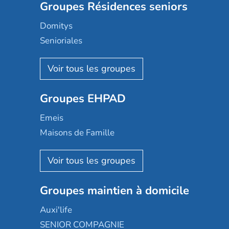
Groupes Résidences seniors
Domitys
Senioriales
Nohée
Les Résidentiels
Ovelia
Groupes EHPAD
Mobicap
Domusvi
Emeis
Happy Senior
Maisons de Famille
Espace et vie
Korian
Aquarelia
Emera
Nexity edenea
Colisée
Les jardins d'Arcadie
Groupes maintien à domicile
Groupe SOS
Occitalia
Le Noble Âge
Auxi'life
Appartseniors
Almage
SENIOR COMPAGNIE