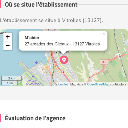
Où se situe l'établissement
L'établissement se situe à Vitrolles (13127).
×
+
M'aider
27 arcades des Citeaux - 13127 Vitrolles
−
2 km
1 mi
Leaflet
| Map data ©
OpenStreetMap
contributors
Évaluation de l'agence