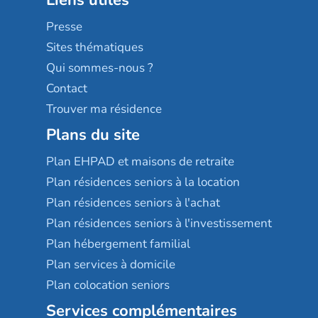
Liens utiles
Les villages d'or
Sérénys
Presse
Résidences services Villa Médicis
Sites thématiques
Qui sommes-nous ?
Contact
Trouver ma résidence
Plans du site
Plan EHPAD et maisons de retraite
Plan résidences seniors à la location
Plan résidences seniors à l'achat
Plan résidences seniors à l'investissement
Plan hébergement familial
Plan services à domicile
Plan colocation seniors
Services complémentaires