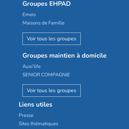
Groupes EHPAD
Mobicap
Domusvi
Emeis
Happy Senior
Maisons de Famille
Espace et vie
Korian
Aquarelia
Emera
Nexity edenea
Colisée
Les jardins d'Arcadie
Groupes maintien à domicile
Groupe SOS
Occitalia
Le Noble Âge
Auxi'life
Appartseniors
Almage
SENIOR COMPAGNIE
Villa beausoleil
Pavonis santé
AGE D'OR Services
Reseda
Résidalya
Stella management
Groupe aplus
Liens utiles
Les villages d'or
Sérénys
Presse
Résidences services Villa Médicis
Sites thématiques