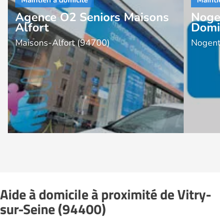
Agence O2 Seniors Maisons
Noge
Alfort
Domi
Maisons-Alfort (94700)
Nogent
Aide à domicile à proximité de Vitry-
sur-Seine (94400)