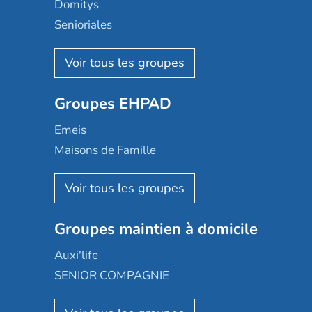
Domitys
Senioriales
Nohée
Les Résidentiels
Ovelia
Groupes EHPAD
Mobicap
Domusvi
Emeis
Happy Senior
Maisons de Famille
Espace et vie
Korian
Aquarelia
Emera
Nexity edenea
Colisée
Les jardins d'Arcadie
Groupes maintien à domicile
Groupe SOS
Occitalia
Le Noble Âge
Auxi'life
Appartseniors
Almage
SENIOR COMPAGNIE
Villa beausoleil
Pavonis santé
AGE D'OR Services
Reseda
Résidalya