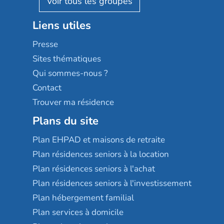
Stella management
Groupe aplus
Liens utiles
Les villages d'or
Sérénys
Presse
Résidences services Villa Médicis
Sites thématiques
Qui sommes-nous ?
Contact
Trouver ma résidence
Plans du site
Plan EHPAD et maisons de retraite
Plan résidences seniors à la location
Plan résidences seniors à l'achat
Plan résidences seniors à l'investissement
Plan hébergement familial
Plan services à domicile