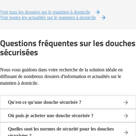
Voir tous les dossiers sur le maintien à domicile
Voir toutes les actualités sur le maintien à domicile
Questions fréquentes sur les douches
sécurisées
Nous vous guidons dans votre recherche de la solution idéale en
diffusant de nombreux dossiers d'information et actualités sur le
maintien à domicile.
Qu'est-ce qu'une douche sécurisée ?
Une douche sécurisée est un type de douche spécialement conçu
pour offrir un environnement sûr et accessible aux personnes âgées,
Où puis-je acheter une douche sécurisée ?
handicapées ou à mobilité réduite. Ces douches sont souvent
Vous pouvez acheter une douche sécurisée auprès de différents
équipées de caractéristiques et de dispositifs visant à réduire les
fournisseurs comme les :
Quelles sont les normes de sécurité pour les douches
risques de chutes et à faciliter l'utilisation pour les personnes ayant
Magasins spécialisés
sécurisées ?
: