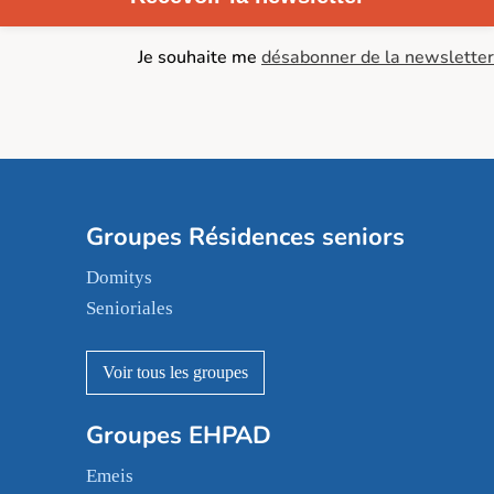
Je souhaite me
désabonner de la newsletter
Groupes Résidences seniors
Domitys
Senioriales
Nohée
Les Résidentiels
Ovelia
Groupes EHPAD
Mobicap
Domusvi
Emeis
Happy Senior