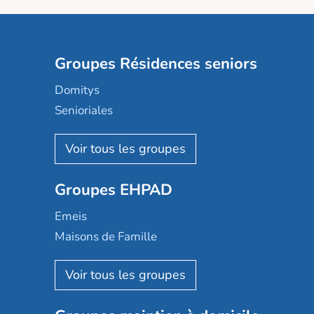
Groupes Résidences seniors
Domitys
Senioriales
Nohée
Les Résidentiels
Ovelia
Groupes EHPAD
Mobicap
Domusvi
Emeis
Happy Senior
Maisons de Famille
Espace et vie
Korian
Aquarelia
Emera
Nexity edenea
Colisée
Les jardins d'Arcadie