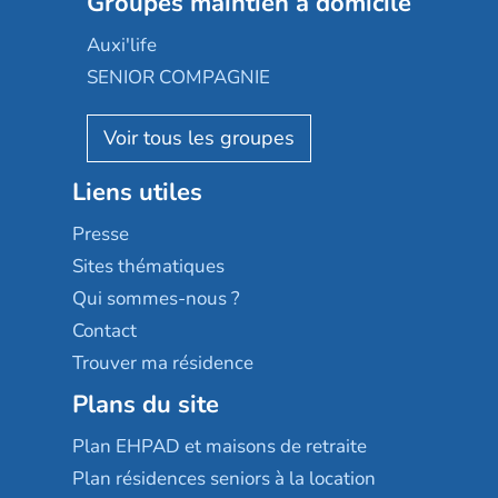
Groupes maintien à domicile
Groupe SOS
Occitalia
Le Noble Âge
Auxi'life
Appartseniors
Almage
SENIOR COMPAGNIE
Villa beausoleil
Pavonis santé
AGE D'OR Services
Reseda
Résidalya
Stella management
Groupe aplus
Liens utiles
Les villages d'or
Sérénys
Presse
Résidences services Villa Médicis
Sites thématiques
Qui sommes-nous ?
Contact
Trouver ma résidence
Plans du site
Plan EHPAD et maisons de retraite
Plan résidences seniors à la location