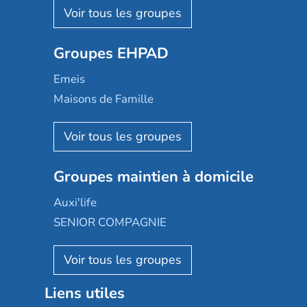
Les Résidentiels
Ovelia
Groupes EHPAD
Mobicap
Domusvi
Emeis
Happy Senior
Maisons de Famille
Espace et vie
Korian
Aquarelia
Emera
Nexity edenea
Colisée
Les jardins d'Arcadie
Groupes maintien à domicile
Groupe SOS
Occitalia
Le Noble Âge
Auxi'life
Appartseniors
Almage
SENIOR COMPAGNIE
Villa beausoleil
Pavonis santé
AGE D'OR Services
Reseda
Résidalya
Stella management
Groupe aplus
Liens utiles
Les villages d'or