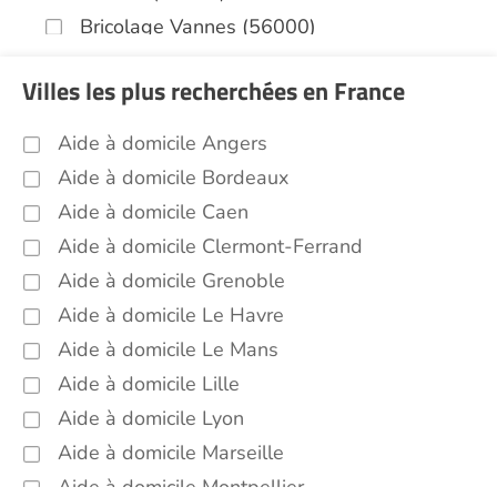
Bricolage Vannes (56000)
Garde de nuit Vannes (56000)
Villes les plus recherchées en France
Infirmiers Vannes (56000)
Jardinage Vannes (56000)
Aide à domicile Angers
Aide aux courses Vannes (56000)
Aide à domicile Bordeaux
Entretien du cadre de vie, ménage,
Aide à domicile Caen
repassage, gestion du linge Vannes
Aide à domicile Clermont-Ferrand
(56000)
Aide à domicile Grenoble
Portage de repas Vannes (56000)
Aide à domicile Le Havre
Sorties (promenades, rendez-vous
médicaux...) Vannes (56000)
Aide à domicile Le Mans
Aide à domicile Lille
Promenade animaux de compagnie Vannes
(56000)
Aide à domicile Lyon
Autres aides à domicile Vannes (56000)
Aide à domicile Marseille
Voir toutes les aides à domicile à Vannes (56000)
Aide à domicile Montpellier