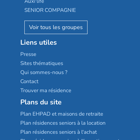
Auxi'life
Appartseniors
Almage
SENIOR COMPAGNIE
Villa beausoleil
Pavonis santé
AGE D'OR Services
Reseda
Résidalya
Stella management
Groupe aplus
Liens utiles
Les villages d'or
Sérénys
Presse
Résidences services Villa Médicis
Sites thématiques
Qui sommes-nous ?
Contact
Trouver ma résidence
Plans du site
Plan EHPAD et maisons de retraite
Plan résidences seniors à la location
Plan résidences seniors à l'achat