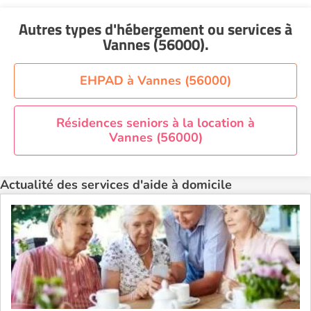
Aide à domicile Nantes
Autres types d'hébergement ou services
à
Aide à domicile Nice
Vannes (56000)
.
Aide à domicile Nîmes
Aide à domicile Orléans
EHPAD à Vannes (56000)
Aide à domicile Paris
Aide à domicile Perpignan
Résidences seniors à la location à
Vannes (56000)
Aide à domicile Rennes
Aide à domicile Saint-Etienne
Actualité des services d'aide à domicile
Aide à domicile Toulouse
Recherche par ville