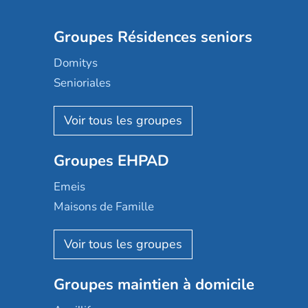
Groupes Résidences seniors
Domitys
Senioriales
Nohée
Les Résidentiels
Ovelia
Groupes EHPAD
Mobicap
Domusvi
Emeis
Happy Senior
Maisons de Famille
Espace et vie
Korian
Aquarelia
Emera
Nexity edenea
Colisée
Les jardins d'Arcadie
Groupes maintien à domicile
Groupe SOS
Occitalia
Le Noble Âge