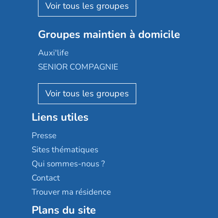
Aquarelia
Emera
Nexity edenea
Colisée
Les jardins d'Arcadie
Groupes maintien à domicile
Groupe SOS
Occitalia
Le Noble Âge
Auxi'life
Appartseniors
Almage
SENIOR COMPAGNIE
Villa beausoleil
Pavonis santé
AGE D'OR Services
Reseda
Résidalya
Stella management
Groupe aplus
Liens utiles
Les villages d'or
Sérénys
Presse
Résidences services Villa Médicis
Sites thématiques
Qui sommes-nous ?
Contact
Trouver ma résidence
Plans du site