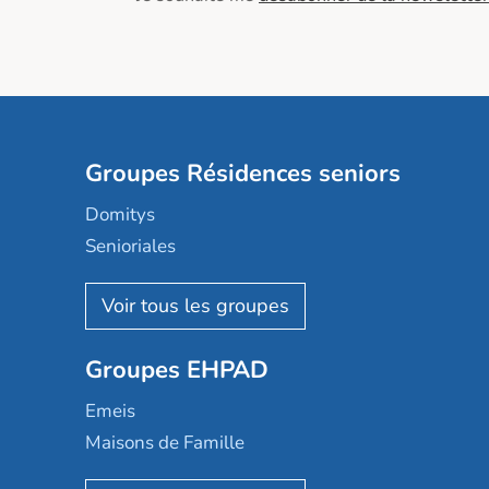
Groupes Résidences seniors
Domitys
Senioriales
Nohée
Les Résidentiels
Ovelia
Groupes EHPAD
Mobicap
Domusvi
Emeis
Happy Senior
Maisons de Famille
Espace et vie
Korian