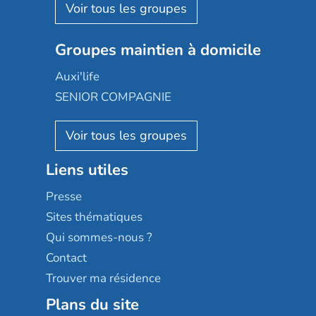
Aquarelia
Emera
Nexity edenea
Colisée
Les jardins d'Arcadie
Groupes maintien à domicile
Groupe SOS
Occitalia
Le Noble Âge
Auxi'life
Appartseniors
Almage
SENIOR COMPAGNIE
Villa beausoleil
Pavonis santé
AGE D'OR Services
Reseda
Résidalya
Stella management
Groupe aplus
Liens utiles
Les villages d'or
Sérénys
Presse
Résidences services Villa Médicis
Sites thématiques
Qui sommes-nous ?
Contact
Trouver ma résidence
Plans du site