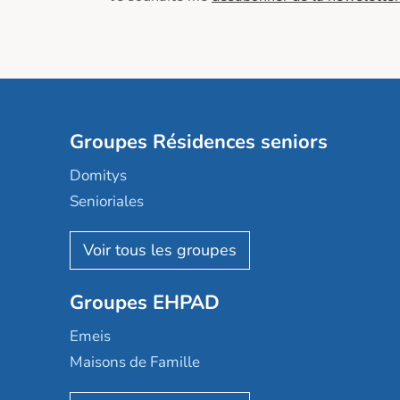
Groupes Résidences seniors
Domitys
Senioriales
Nohée
Les Résidentiels
Ovelia
Groupes EHPAD
Mobicap
Domusvi
Emeis
Happy Senior
Maisons de Famille
Espace et vie
Korian