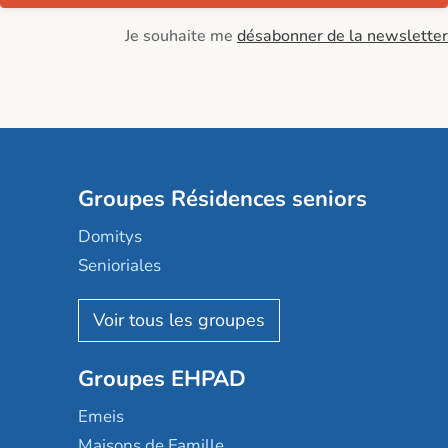
Je souhaite me
désabonner de la newsletter
Groupes Résidences seniors
Domitys
Senioriales
Nohée
Les Résidentiels
Ovelia
Groupes EHPAD
Mobicap
Domusvi
Emeis
Happy Senior
Maisons de Famille