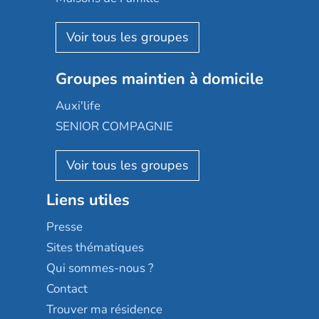
Espace et vie
Korian
Aquarelia
Emera
Nexity edenea
Colisée
Les jardins d'Arcadie
Groupes maintien à domicile
Groupe SOS
Occitalia
Le Noble Âge
Auxi'life
Appartseniors
Almage
SENIOR COMPAGNIE
Villa beausoleil
Pavonis santé
AGE D'OR Services
Reseda
Résidalya
Stella management
Groupe aplus
Liens utiles
Les villages d'or
Sérénys
Presse
Résidences services Villa Médicis
Sites thématiques
Qui sommes-nous ?
Contact
Trouver ma résidence