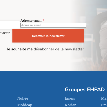
Adresse email
ntacter
Recevoir la newsletter
Je souhaite me
désabonner de la newsletter
Groupes EHPAD
Nohée
Emeis
Mai
Mobicap
Korian
Em