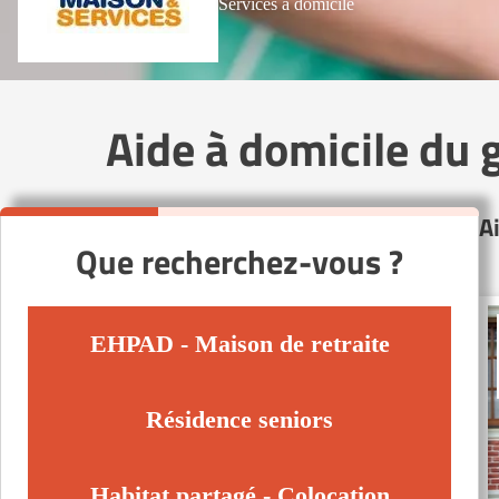
Services à domicile
Aide à domicile du
A
Que recherchez-vous ?
EHPAD - Maison de retraite
Résidence seniors
Habitat partagé - Colocation