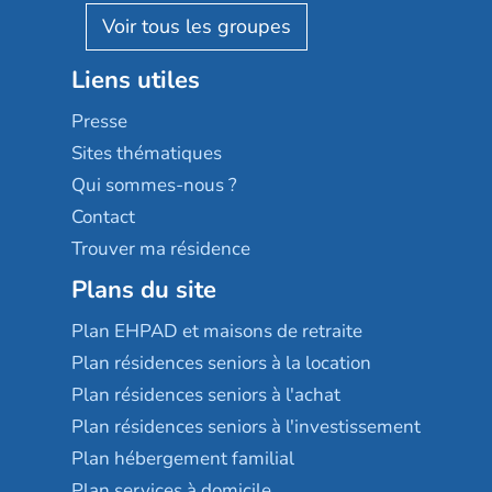
Reseda
Résidalya
Stella management
Groupe aplus
Liens utiles
Les villages d'or
Sérénys
Presse
Résidences services Villa Médicis
Sites thématiques
Qui sommes-nous ?
Contact
Trouver ma résidence
Plans du site
Plan EHPAD et maisons de retraite
Plan résidences seniors à la location
Plan résidences seniors à l'achat
Plan résidences seniors à l'investissement
Plan hébergement familial
Plan services à domicile