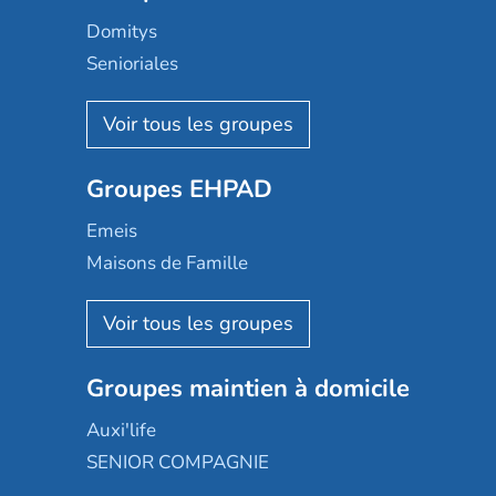
Domitys
Senioriales
Nohée
Les Résidentiels
Ovelia
Groupes EHPAD
Mobicap
Domusvi
Emeis
Happy Senior
Maisons de Famille
Espace et vie
Korian
Aquarelia
Emera
Nexity edenea
Colisée
Les jardins d'Arcadie
Groupes maintien à domicile
Groupe SOS
Occitalia
Le Noble Âge
Auxi'life
Appartseniors
Almage
SENIOR COMPAGNIE
Villa beausoleil
Pavonis santé
AGE D'OR Services