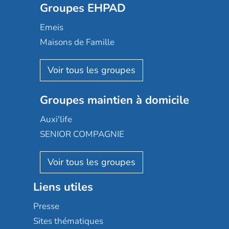
Groupes EHPAD
Mobicap
Domusvi
Emeis
Happy Senior
Maisons de Famille
Espace et vie
Korian
Aquarelia
Emera
Nexity edenea
Colisée
Les jardins d'Arcadie
Groupes maintien à domicile
Groupe SOS
Occitalia
Le Noble Âge
Auxi'life
Appartseniors
Almage
SENIOR COMPAGNIE
Villa beausoleil
Pavonis santé
AGE D'OR Services
Reseda
Résidalya
Stella management
Groupe aplus
Liens utiles
Les villages d'or
Sérénys
Presse
Résidences services Villa Médicis
Sites thématiques