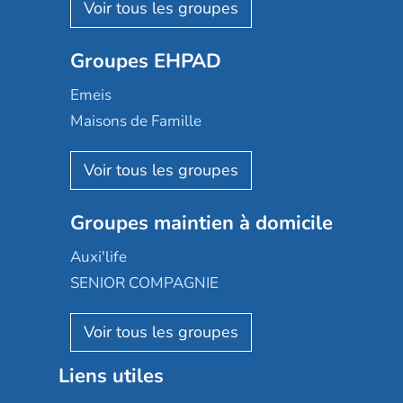
Les Résidentiels
Ovelia
Groupes EHPAD
Mobicap
Domusvi
Emeis
Happy Senior
Maisons de Famille
Espace et vie
Korian
Aquarelia
Emera
Nexity edenea
Colisée
Les jardins d'Arcadie
Groupes maintien à domicile
Groupe SOS
Occitalia
Le Noble Âge
Auxi'life
Appartseniors
Almage
SENIOR COMPAGNIE
Villa beausoleil
Pavonis santé
AGE D'OR Services
Reseda
Résidalya
Stella management
Groupe aplus
Liens utiles
Les villages d'or
Sérénys