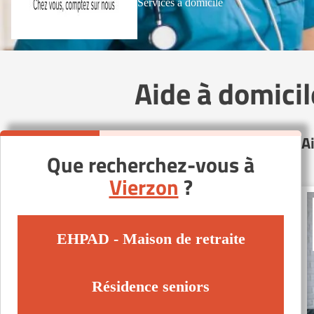
Services à domicile
Aide à domici
A
Que recherchez-vous à
Vierzon
?
EHPAD - Maison de retraite
Résidence seniors