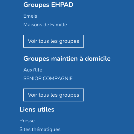
Groupes EHPAD
Mobicap
Domusvi
Emeis
Happy Senior
Maisons de Famille
Espace et vie
Korian
Aquarelia
Emera
Nexity edenea
Colisée
Les jardins d'Arcadie
Groupes maintien à domicile
Groupe SOS
Occitalia
Le Noble Âge
Auxi'life
Appartseniors
Almage
SENIOR COMPAGNIE
Villa beausoleil
Pavonis santé
AGE D'OR Services
Reseda
Résidalya
Stella management
Groupe aplus
Liens utiles
Les villages d'or
Sérénys
Presse
Résidences services Villa Médicis
Sites thématiques