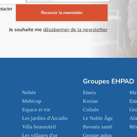
ntacter
Recevoir la newsletter
Je souhaite me
désabonner de la newsletter
Groupes EHPAD
Nohée
Emeis
Mai
Mobicap
Korian
Em
Espace et vie
Colisée
Gr
Les jardins d'Arcadie
Le Noble Âge
Al
Villa beausoleil
Pavonis santé
Rés
Les villages d'or
Groupe aplus