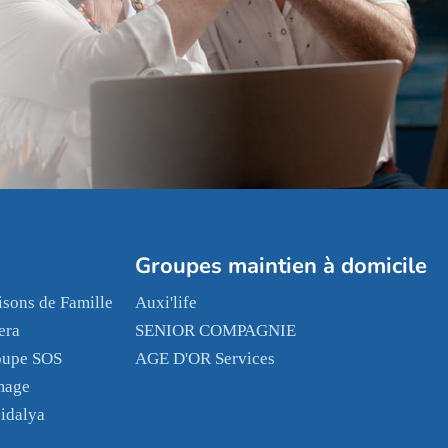
Groupes maintien à domicile
sons de Famille
Auxi'life
era
SENIOR COMPAGNIE
oupe SOS
AGE D'OR Services
mage
idalya