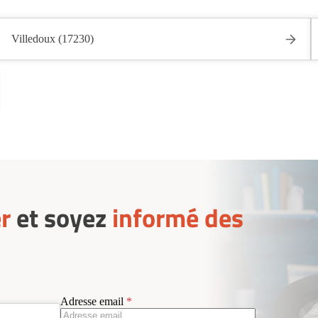
Villedoux (17230)
r
et soyez
informé des
Adresse email