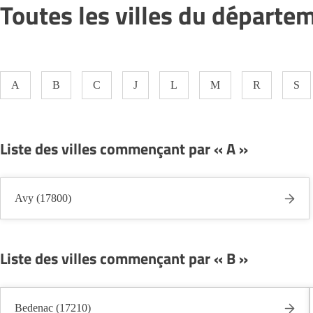
Toutes les villes du départem
A
B
C
J
L
M
R
S
Liste des villes commençant par « A »
Avy (17800)
Liste des villes commençant par « B »
Bedenac (17210)