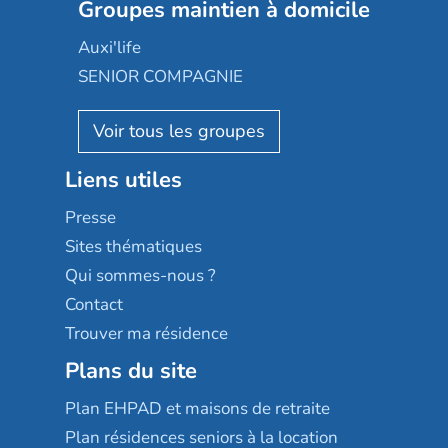
Les jardins d'Arcadie
Groupes maintien à domicile
Groupe SOS
Occitalia
Le Noble Âge
Auxi'life
Appartseniors
Almage
SENIOR COMPAGNIE
Villa beausoleil
Pavonis santé
AGE D'OR Services
Reseda
Résidalya
Stella management
Groupe aplus
Liens utiles
Les villages d'or
Sérénys
Presse
Résidences services Villa Médicis
Sites thématiques
Qui sommes-nous ?
Contact
Trouver ma résidence
Plans du site
Plan EHPAD et maisons de retraite
Plan résidences seniors à la location