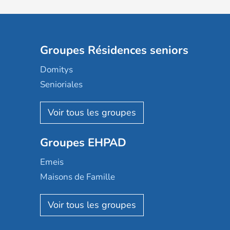
Groupes Résidences seniors
Domitys
Senioriales
Nohée
Les Résidentiels
Ovelia
Groupes EHPAD
Mobicap
Domusvi
Emeis
Happy Senior
Maisons de Famille
Espace et vie
Korian
Aquarelia
Emera
Nexity edenea
Colisée