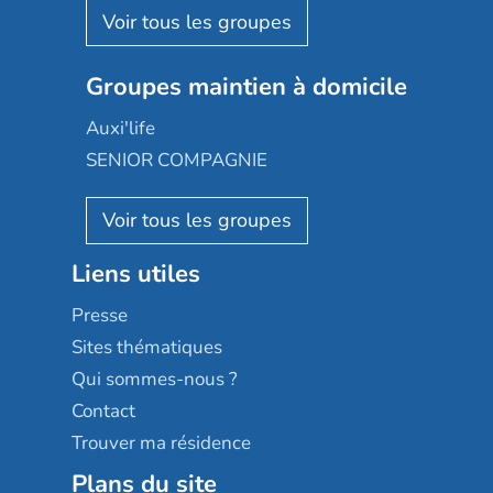
Aquarelia
Emera
Nexity edenea
Colisée
Les jardins d'Arcadie
Groupes maintien à domicile
Groupe SOS
Occitalia
Le Noble Âge
Auxi'life
Appartseniors
Almage
SENIOR COMPAGNIE
Villa beausoleil
Pavonis santé
AGE D'OR Services
Reseda
Résidalya
Stella management
Groupe aplus
Liens utiles
Les villages d'or
Sérénys
Presse
Résidences services Villa Médicis
Sites thématiques
Qui sommes-nous ?
Contact
Trouver ma résidence
Plans du site