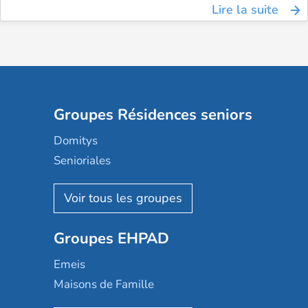
Lire la suite
Groupes Résidences seniors
Domitys
Senioriales
Nohée
Les Résidentiels
Ovelia
Groupes EHPAD
Mobicap
Domusvi
Emeis
Happy Senior
Maisons de Famille
Espace et vie
Korian