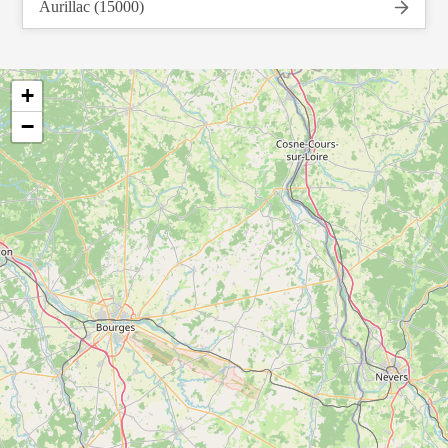
Aurillac (15000)
+
−