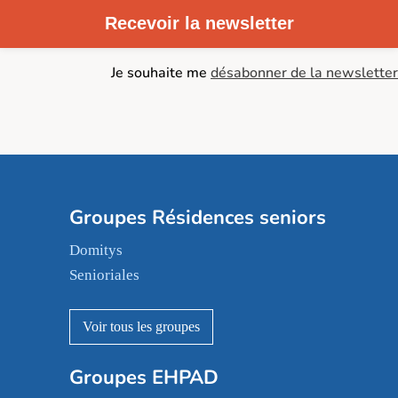
Recevoir la newsletter
Je souhaite me
désabonner de la newsletter
Groupes Résidences seniors
Domitys
Senioriales
Nohée
Les Résidentiels
Ovelia
Groupes EHPAD
Mobicap