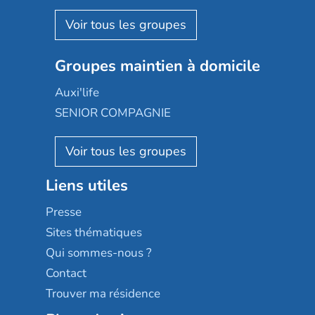
Espace et vie
Korian
Aquarelia
Emera
Nexity edenea
Colisée
Les jardins d'Arcadie
Groupes maintien à domicile
Groupe SOS
Occitalia
Le Noble Âge
Auxi'life
Appartseniors
Almage
SENIOR COMPAGNIE
Villa beausoleil
Pavonis santé
AGE D'OR Services
Reseda
Résidalya
Stella management
Groupe aplus
Liens utiles
Les villages d'or
Sérénys
Presse
Résidences services Villa Médicis
Sites thématiques
Qui sommes-nous ?
Contact
Trouver ma résidence