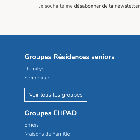
Je souhaite me
désabonner de la newsletter
Groupes Résidences seniors
Domitys
Senioriales
Nohée
Les Résidentiels
Ovelia
Groupes EHPAD
Mobicap
Domusvi
Emeis
Happy Senior
Maisons de Famille