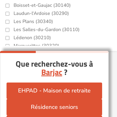
Boisset-et-Gaujac (30140)
Laudun-l'Ardoise (30290)
Les Plans (30340)
Les Salles-du-Gardon (30110)
Lédenon (30210)
Marguerittes (30320)
Montdardier (30120)
Que recherchez-vous à
Mus (30121)
Barjac
?
Méjannes-lès-Alès (30340)
Nîmes (30000)
Quissac (30260)
EHPAD - Maison de retraite
Saint-Gilles (30800)
Saint-Julien-les-Rosiers (30340)
Résidence seniors
Saint-Privat-des-Vieux (30340)