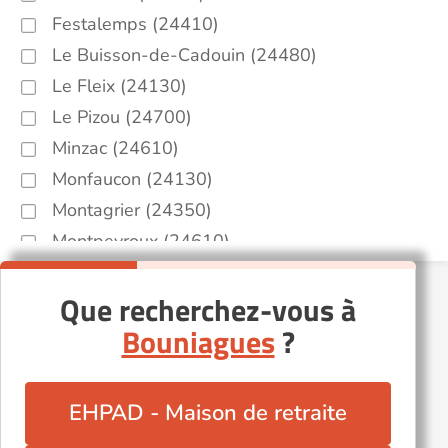
Festalemps (24410)
Le Buisson-de-Cadouin (24480)
Le Fleix (24130)
Le Pizou (24700)
Minzac (24610)
Monfaucon (24130)
Montagrier (24350)
Montpeyroux (24610)
Ménesplet (24700)
Que recherchez-vous à
Nastringues (24230)
Bouniagues
?
Saint-Antoine-de-Breuilh (24230)
Saint-Martial-d'Artenset (24700)
Saint-Méard-de-Gurçon (24610)
EHPAD - Maison de retraite
Saint-Médard-de-Mussidan (24400)