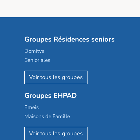
Groupes Résidences seniors
Domitys
Senioriales
Nohée
Les Résidentiels
Ovelia
Groupes EHPAD
Mobicap
Domusvi
Emeis
Happy Senior
Maisons de Famille
Espace et vie
Korian
Aquarelia
Emera