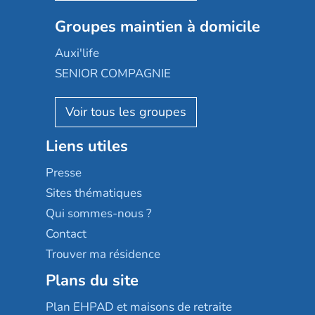
Nexity edenea
Colisée
Les jardins d'Arcadie
Groupes maintien à domicile
Groupe SOS
Occitalia
Le Noble Âge
Auxi'life
Appartseniors
Almage
SENIOR COMPAGNIE
Villa beausoleil
Pavonis santé
AGE D'OR Services
Reseda
Résidalya
Stella management
Groupe aplus
Liens utiles
Les villages d'or
Sérénys
Presse
Résidences services Villa Médicis
Sites thématiques
Qui sommes-nous ?
Contact
Trouver ma résidence
Plans du site
Plan EHPAD et maisons de retraite