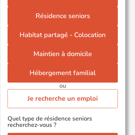
Saint-Sulpice-d'Excideuil (24800)
Salignac-Eyvigues (24590)
Résidence seniors
Savignac-de-Nontron (24300)
Savignac-les-Églises (24420)
Habitat partagé - Colocation
Maintien à domicile
Hébergement familial
ou
Je recherche un emploi
Quel type de résidence seniors
recherchez-vous ?