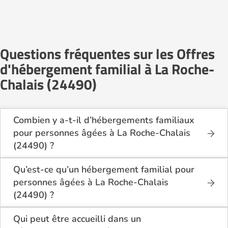
Questions fréquentes sur les Offres
d'hébergement familial à La Roche-
Chalais (24490)
Combien y a-t-il d’hébergements familiaux
pour personnes âgées à La Roche-Chalais
(24490) ?
Sur Logement-seniors.com, on recense actuellement
1 hébergements familiaux pour personnes âgées à
Qu’est-ce qu’un hébergement familial pour
La Roche-Chalais (24490) en 2026.
personnes âgées à La Roche-Chalais
Ces structures offrent un cadre de vie chaleureux et
(24490) ?
sécurisant, idéal pour les seniors souhaitant vivre
L’hébergement familial permet à une personne âgée
dans un environnement plus intime que celui d’un
d’être accueillie au domicile d’un accueillant familial
Qui peut être accueilli dans un
établissement collectif.