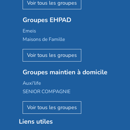
Les Résidentiels
Ovelia
Groupes EHPAD
Mobicap
Domusvi
Emeis
Happy Senior
Maisons de Famille
Espace et vie
Korian
Aquarelia
Emera
Nexity edenea
Colisée
Les jardins d'Arcadie
Groupes maintien à domicile
Groupe SOS
Occitalia
Le Noble Âge
Auxi'life
Appartseniors
Almage
SENIOR COMPAGNIE
Villa beausoleil
Pavonis santé
AGE D'OR Services
Reseda
Résidalya
Stella management
Groupe aplus
Liens utiles
Les villages d'or