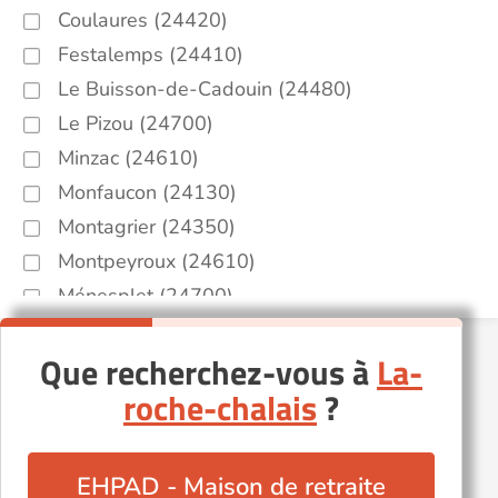
Coulaures (24420)
Festalemps (24410)
Le Buisson-de-Cadouin (24480)
Le Pizou (24700)
Minzac (24610)
Monfaucon (24130)
Montagrier (24350)
Montpeyroux (24610)
Ménesplet (24700)
Nastringues (24230)
Que recherchez-vous à
La-
Saint-Antoine-de-Breuilh (24230)
roche-chalais
?
Saint-Martial-d'Artenset (24700)
Saint-Méard-de-Gurçon (24610)
Saint-Seurin-de-Prats (24230)
EHPAD - Maison de retraite