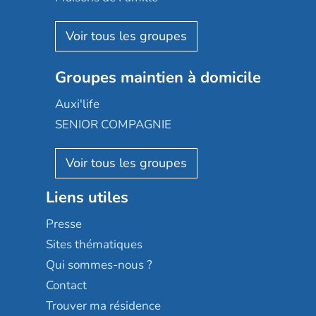
Espace et vie
Korian
Aquarelia
Emera
Nexity edenea
Colisée
Les jardins d'Arcadie
Groupes maintien à domicile
Groupe SOS
Occitalia
Le Noble Âge
Auxi'life
Appartseniors
Almage
SENIOR COMPAGNIE
Villa beausoleil
Pavonis santé
AGE D'OR Services
Reseda
Résidalya
Stella management
Groupe aplus
Liens utiles
Les villages d'or
Sérénys
Presse
Résidences services Villa Médicis
Sites thématiques
Qui sommes-nous ?
Contact
Trouver ma résidence