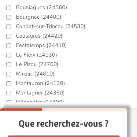
Bouniagues (24560)
Bourgnac (24400)
Condat-sur-Trincou (24530)
Coulaures (24420)
Festalemps (24410)
Le Fleix (24130)
Le Pizou (24700)
Minzac (24610)
Monfaucon (24130)
Montagrier (24350)
Ménesplet (24700)
Nastringues (24230)
Que recherchez-vous ?
Saint-Antoine-de-Breuilh (24230)
Saint-Aubin-de-Lanquais (24560)