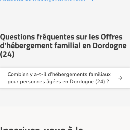
Questions fréquentes sur les Offres
d'hébergement familial en Dordogne
(24)
Combien y a-t-il d’hébergements familiaux
pour personnes âgées en Dordogne (24) ?
Sur Logement-seniors.com, on recense actuellement
34 hébergements familiaux pour personnes âgées
en Dordogne (24) en 2026.
Ces structures offrent un cadre de vie chaleureux et
sécurisant, idéal pour les seniors souhaitant vivre
dans un environnement plus intime que celui d’un
établissement collectif.