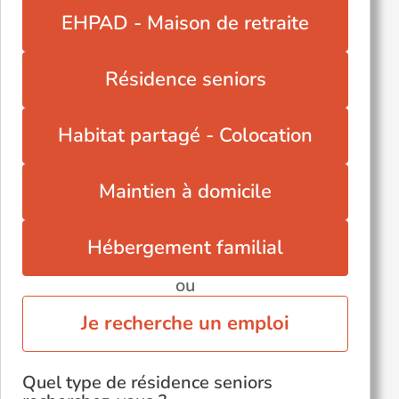
Saint-Martial-d'Artenset (24700)
EHPAD - Maison de retraite
Saint-Médard-de-Mussidan (24400)
Saint-Nexans (24520)
Résidence seniors
Saint-Seurin-de-Prats (24230)
Saint-Sulpice-d'Excideuil (24800)
Habitat partagé - Colocation
Siorac-en-Périgord (24170)
Voir toutes les villes du département
Maintien à domicile
Hébergement familial
ou
Je recherche un emploi
Quel type de résidence seniors