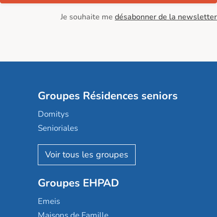
Je souhaite me
désabonner de la newsletter
Groupes Résidences seniors
Domitys
Senioriales
Nohée
Les Résidentiels
Ovelia
Groupes EHPAD
Mobicap
Domusvi
Emeis
Happy Senior
Maisons de Famille