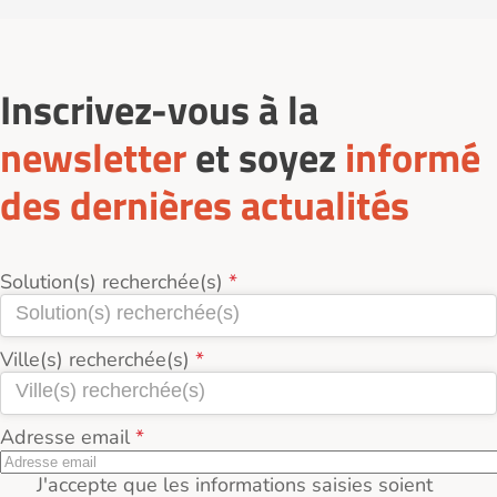
Vous pouvez contacter directement l’accueillant pour
coût mensuel de l’accueil familial à Epiniac (35120).
Des temps de loisirs, de sorties et d’échanges
échanger sur les besoins et convenir d’une visite
contribuent à maintenir le lien social.
préalable.
Inscrivez-vous à la
newsletter
et soyez
informé
des dernières actualités
Solution(s) recherchée(s)
Ville(s) recherchée(s)
Adresse email
J'accepte que les informations saisies soient