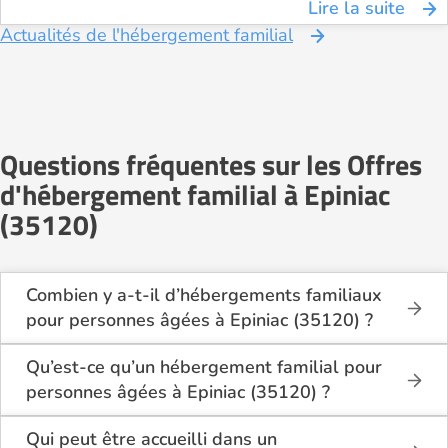
Lire la suite
Actualités de l'hébergement familial
Questions fréquentes sur les Offres
d'hébergement familial à Epiniac
(35120)
Combien y a-t-il d’hébergements familiaux
pour personnes âgées à Epiniac (35120) ?
Sur Logement-seniors.com, on recense actuellement
1 hébergements familiaux pour personnes âgées à
Qu’est-ce qu’un hébergement familial pour
Epiniac (35120) en 2026.
personnes âgées à Epiniac (35120) ?
Ces structures offrent un cadre de vie chaleureux et
L’hébergement familial permet à une personne âgée
sécurisant, idéal pour les seniors souhaitant vivre
d’être accueillie au domicile d’un accueillant familial
Qui peut être accueilli dans un