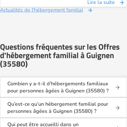
Lire la suite
Actualités de l'hébergement familial
Questions fréquentes sur les Offres
d'hébergement familial à Guignen
(35580)
Combien y a-t-il d’hébergements familiaux
pour personnes âgées à Guignen (35580) ?
Sur Logement-seniors.com, on recense actuellement
1 hébergements familiaux pour personnes âgées à
Qu’est-ce qu’un hébergement familial pour
Guignen (35580) en 2026.
personnes âgées à Guignen (35580) ?
Ces structures offrent un cadre de vie chaleureux et
L’hébergement familial permet à une personne âgée
sécurisant, idéal pour les seniors souhaitant vivre
d’être accueillie au domicile d’un accueillant familial
Qui peut être accueilli dans un