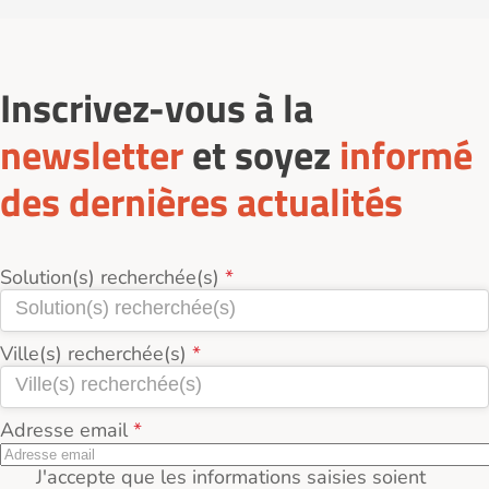
Vous pouvez contacter directement l’accueillant pour
coût mensuel de l’accueil familial à Guignen
Des temps de loisirs, de sorties et d’échanges
échanger sur les besoins et convenir d’une visite
(35580).
contribuent à maintenir le lien social.
préalable.
Inscrivez-vous à la
newsletter
et soyez
informé
des dernières actualités
Solution(s) recherchée(s)
Ville(s) recherchée(s)
Adresse email
J'accepte que les informations saisies soient