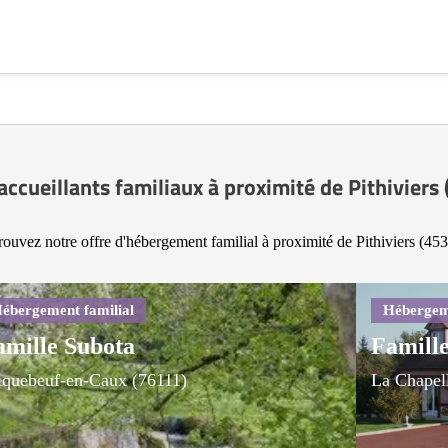
accueillants familiaux à proximité de Pithiviers
rouvez notre offre d'hébergement familial à proximité de Pithiviers (453
amille Subota
Famille
iquebeuf-en-Caux (76111)
La Chapell