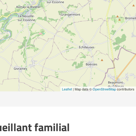
Leaflet
| Map data ©
OpenStreetMap
contributors
illant familial