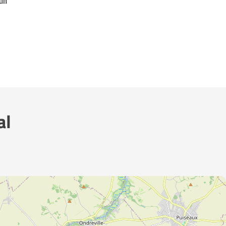
 un
al