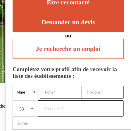
Être recontacté
Demander un devis
ou
Je recherche un emploi
Complétez votre profil afin de recevoir la
liste des établissements :
che
+33