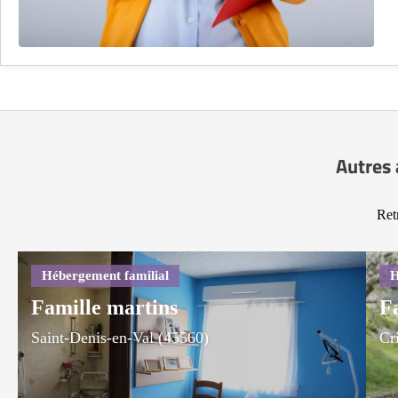
Autres 
Ret
Famille martins
F
Saint-Denis-en-Val (45560)
Cr