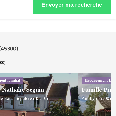
Envoyer ma recherche
 (45300)
00).
 Nathalie Seguin
Famille Ping
e-Saint-Sépulcre (45210)
Amilly (45200)