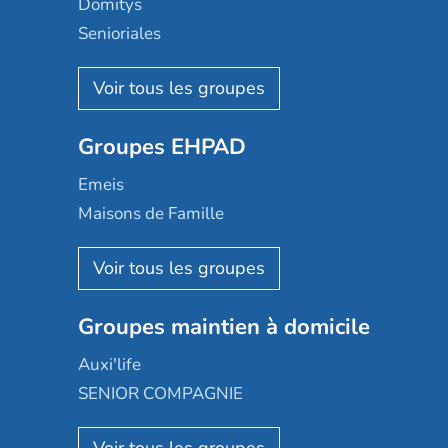
Domitys
Senioriales
Nohée
Les Résidentiels
Ovelia
Groupes EHPAD
Mobicap
Domusvi
Emeis
Happy Senior
Maisons de Famille
Espace et vie
Korian
Aquarelia
Emera
Nexity edenea
Colisée
Les jardins d'Arcadie
Groupes maintien à domicile
Groupe SOS
Occitalia
Le Noble Âge
Auxi'life
Appartseniors
Almage
SENIOR COMPAGNIE
Villa beausoleil
Pavonis santé
AGE D'OR Services
Reseda
Résidalya