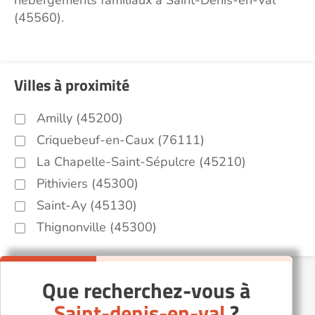
hébergements familiaux à Saint-Denis-en-Val
(45560).
Villes à proximité
Amilly (45200)
Criquebeuf-en-Caux (76111)
La Chapelle-Saint-Sépulcre (45210)
Pithiviers (45300)
Saint-Ay (45130)
Thignonville (45300)
Que recherchez-vous à
Saint-denis-en-val
?