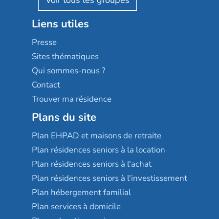
Stella management
Groupe aplus
Liens utiles
Les villages d'or
Sérénys
Presse
Résidences services Villa Médicis
Sites thématiques
Qui sommes-nous ?
Contact
Trouver ma résidence
Plans du site
Plan EHPAD et maisons de retraite
Plan résidences seniors à la location
Plan résidences seniors à l'achat
Plan résidences seniors à l'investissement
Plan hébergement familial
Plan services à domicile