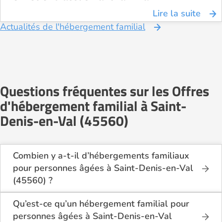
Lire la suite
Actualités de l'hébergement familial
Questions fréquentes sur les Offres
d'hébergement familial à Saint-
Denis-en-Val (45560)
Combien y a-t-il d’hébergements familiaux
pour personnes âgées à Saint-Denis-en-Val
(45560) ?
Sur Logement-seniors.com, on recense actuellement
1 hébergements familiaux pour personnes âgées à
Qu’est-ce qu’un hébergement familial pour
Saint-Denis-en-Val (45560) en 2026.
personnes âgées à Saint-Denis-en-Val