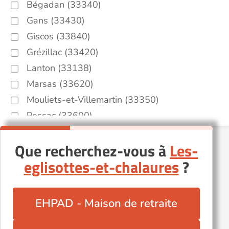
Bégadan (33340)
Gans (33430)
Giscos (33840)
Grézillac (33420)
Lanton (33138)
Marsas (33620)
Mouliets-et-Villemartin (33350)
Pessac (33600)
Pessac-sur-Dordogne (33890)
Que recherchez-vous à
Les-
Plassac (33390)
eglisottes-et-chalaures
?
Saint-Ciers-sur-Gironde (33820)
Saint-Laurent-Médoc (33112)
Saint-Martin-de-Laye (33910)
EHPAD - Maison de retraite
Saint-Michel-de-Rieufret (33720)
Saint-Seurin-sur-l'Isle (33660)