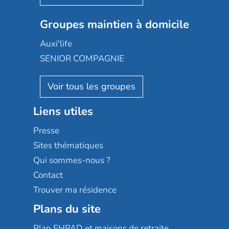
Nexity edenea
Colisée
Les jardins d'Arcadie
Groupes maintien à domicile
Groupe SOS
Occitalia
Le Noble Âge
Auxi'life
Appartseniors
Almage
SENIOR COMPAGNIE
Villa beausoleil
Pavonis santé
AGE D'OR Services
Reseda
Résidalya
Stella management
Groupe aplus
Liens utiles
Les villages d'or
Sérénys
Presse
Résidences services Villa Médicis
Sites thématiques
Qui sommes-nous ?
Contact
Trouver ma résidence
Plans du site
Plan EHPAD et maisons de retraite