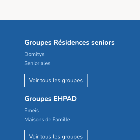
Groupes Résidences seniors
Domitys
Senioriales
Nohée
Les Résidentiels
Ovelia
Groupes EHPAD
Mobicap
Domusvi
Emeis
Happy Senior
Maisons de Famille
Espace et vie
Korian
Aquarelia
Emera