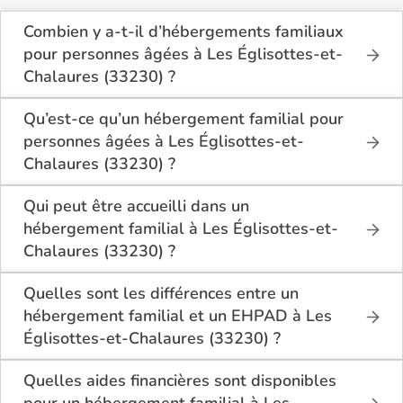
Combien y a-t-il d’hébergements familiaux
pour personnes âgées à Les Églisottes-et-
Chalaures (33230) ?
Sur Logement-seniors.com, on recense actuellement
2 hébergements familiaux pour personnes âgées à
Qu’est-ce qu’un hébergement familial pour
Les Églisottes-et-Chalaures (33230) en 2026.
personnes âgées à Les Églisottes-et-
Ces structures offrent un cadre de vie chaleureux et
Chalaures (33230) ?
sécurisant, idéal pour les seniors souhaitant vivre
L’hébergement familial permet à une personne âgée
dans un environnement plus intime que celui d’un
d’être accueillie au domicile d’un accueillant familial
Qui peut être accueilli dans un
établissement collectif.
agréé par le département.
hébergement familial à Les Églisottes-et-
Elle y bénéficie d’un cadre de vie convivial, de repas
Chalaures (33230) ?
partagés, d’une présence quotidienne et d’un
Ce mode d’accueil s’adresse aux personnes âgées
accompagnement personnalisé, tout en conservant
de plus de 60 ans, seules ou en couple, qui
Quelles sont les différences entre un
une grande autonomie.
souhaitent vivre dans un cadre familial plutôt que
hébergement familial et un EHPAD à Les
dans une structure médicalisée. Les personnes en
Églisottes-et-Chalaures (33230) ?
légère perte d’autonomie peuvent y trouver un bon
équilibre entre indépendance et accompagnement
L’hébergement familial accueille les seniors
Quelles aides financières sont disponibles
quotidien.
chez un particulier agréé, dans un