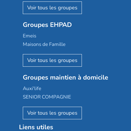
Nohée
Les Résidentiels
Ovelia
Groupes EHPAD
Mobicap
Domusvi
Emeis
Happy Senior
Maisons de Famille
Espace et vie
Korian
Aquarelia
Emera
Nexity edenea
Colisée
Les jardins d'Arcadie
Groupes maintien à domicile
Groupe SOS
Occitalia
Le Noble Âge
Auxi'life
Appartseniors
Almage
SENIOR COMPAGNIE
Villa beausoleil
Pavonis santé
AGE D'OR Services
Reseda
Résidalya
Stella management
Groupe aplus
Liens utiles
Les villages d'or