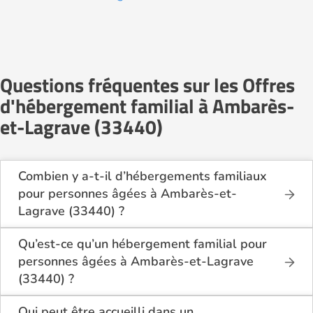
Questions fréquentes sur les Offres
d'hébergement familial à Ambarès-
et-Lagrave (33440)
Combien y a-t-il d’hébergements familiaux
pour personnes âgées à Ambarès-et-
Lagrave (33440) ?
Sur Logement-seniors.com, on recense actuellement
3 hébergements familiaux pour personnes âgées à
Qu’est-ce qu’un hébergement familial pour
Ambarès-et-Lagrave (33440) en 2026.
personnes âgées à Ambarès-et-Lagrave
Ces structures offrent un cadre de vie chaleureux et
(33440) ?
sécurisant, idéal pour les seniors souhaitant vivre
L’hébergement familial permet à une personne âgée
dans un environnement plus intime que celui d’un
d’être accueillie au domicile d’un accueillant familial
Qui peut être accueilli dans un