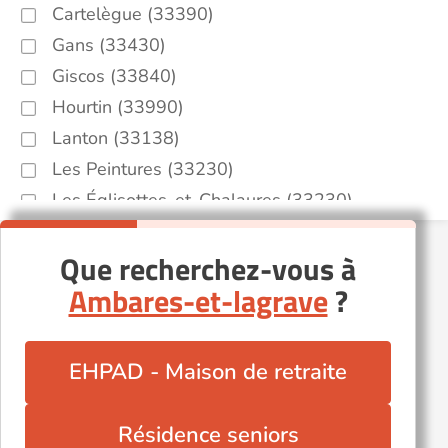
Cartelègue (33390)
Gans (33430)
Giscos (33840)
Hourtin (33990)
Lanton (33138)
Les Peintures (33230)
Les Églisottes-et-Chalaures (33230)
Marsas (33620)
Que recherchez-vous à
Pessac (33600)
Ambares-et-lagrave
?
Pessac-sur-Dordogne (33890)
Plassac (33390)
Reignac (33860)
EHPAD - Maison de retraite
Saint-Ciers-sur-Gironde (33820)
Saint-Martin-de-Laye (33910)
Résidence seniors