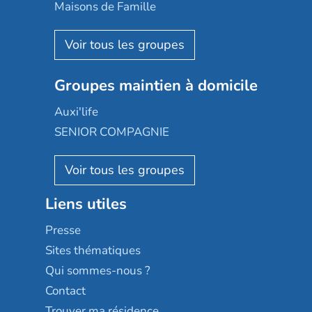
Happy Senior
Maisons de Famille
Espace et vie
Korian
Aquarelia
Emera
Nexity edenea
Colisée
Les jardins d'Arcadie
Groupes maintien à domicile
Groupe SOS
Occitalia
Le Noble Âge
Auxi'life
Appartseniors
Almage
SENIOR COMPAGNIE
Villa beausoleil
Pavonis santé
AGE D'OR Services
Reseda
Résidalya
Stella management
Groupe aplus
Liens utiles
Les villages d'or
Sérénys
Presse
Résidences services Villa Médicis
Sites thématiques
Qui sommes-nous ?
Contact
Trouver ma résidence