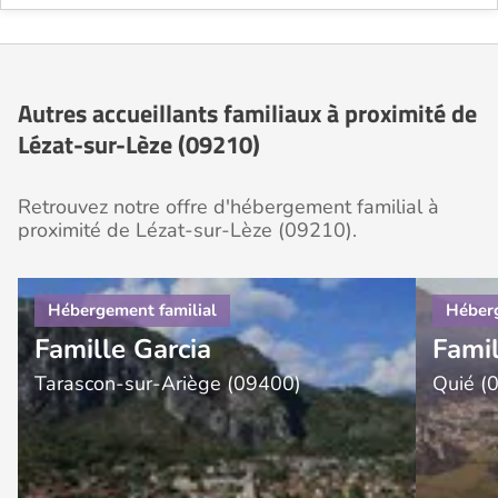
Autres accueillants familiaux à proximité de
Lézat-sur-Lèze (09210)
Retrouvez notre offre d'hébergement familial à
proximité de Lézat-sur-Lèze (09210).
Famille Garcia
Fami
Tarascon-sur-Ariège (09400)
Quié (