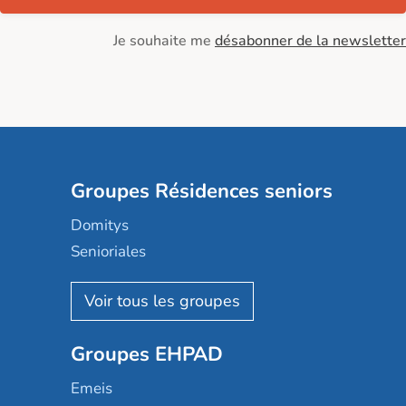
Je souhaite me
désabonner de la newsletter
Groupes Résidences seniors
Domitys
Senioriales
Nohée
Les Résidentiels
Ovelia
Groupes EHPAD
Mobicap
Domusvi
Emeis