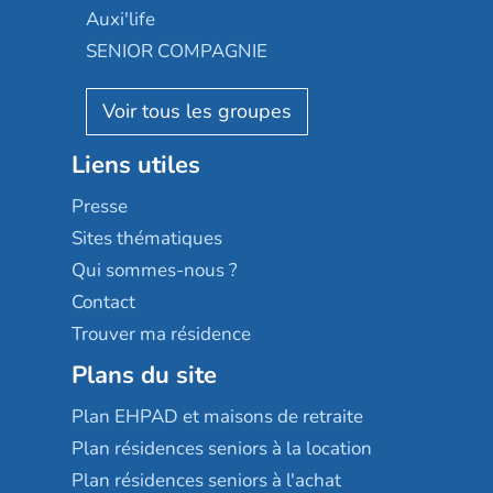
Occitalia
Le Noble Âge
Auxi'life
Appartseniors
Almage
SENIOR COMPAGNIE
Villa beausoleil
Pavonis santé
AGE D'OR Services
Reseda
Résidalya
Stella management
Groupe aplus
Liens utiles
Les villages d'or
Sérénys
Presse
Résidences services Villa Médicis
Sites thématiques
Qui sommes-nous ?
Contact
Trouver ma résidence
Plans du site
Plan EHPAD et maisons de retraite
Plan résidences seniors à la location
Plan résidences seniors à l'achat