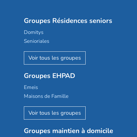
Groupes Résidences seniors
Domitys
Senioriales
Nohée
Les Résidentiels
Ovelia
Groupes EHPAD
Mobicap
Domusvi
Emeis
Happy Senior
Maisons de Famille
Espace et vie
Korian
Aquarelia
Emera
Nexity edenea
Colisée
Les jardins d'Arcadie
Groupes maintien à domicile
Groupe SOS