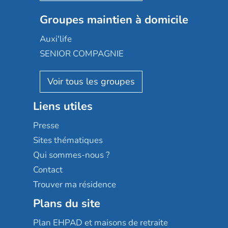
Nexity edenea
Colisée
Les jardins d'Arcadie
Groupes maintien à domicile
Groupe SOS
Occitalia
Le Noble Âge
Auxi'life
Appartseniors
Almage
SENIOR COMPAGNIE
Villa beausoleil
Pavonis santé
AGE D'OR Services
Reseda
Résidalya
Stella management
Groupe aplus
Liens utiles
Les villages d'or
Sérénys
Presse
Résidences services Villa Médicis
Sites thématiques
Qui sommes-nous ?
Contact
Trouver ma résidence
Plans du site
Plan EHPAD et maisons de retraite