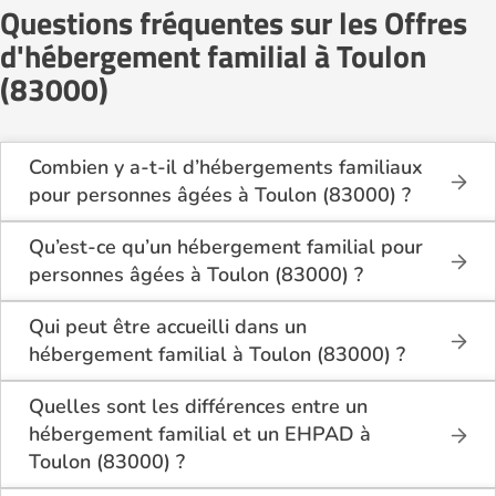
Questions fréquentes sur les Offres
d'hébergement familial à Toulon
(83000)
Combien y a-t-il d’hébergements familiaux
pour personnes âgées à Toulon (83000) ?
Sur Logement-seniors.com, on recense actuellement
1 hébergements familiaux pour personnes âgées à
Qu’est-ce qu’un hébergement familial pour
Toulon (83000) en 2026.
personnes âgées à Toulon (83000) ?
Ces structures offrent un cadre de vie chaleureux et
L’hébergement familial permet à une personne âgée
sécurisant, idéal pour les seniors souhaitant vivre
d’être accueillie au domicile d’un accueillant familial
Qui peut être accueilli dans un
dans un environnement plus intime que celui d’un
agréé par le département.
hébergement familial à Toulon (83000) ?
établissement collectif.
Elle y bénéficie d’un cadre de vie convivial, de repas
Ce mode d’accueil s’adresse aux personnes âgées
partagés, d’une présence quotidienne et d’un
de plus de 60 ans, seules ou en couple, qui
Quelles sont les différences entre un
accompagnement personnalisé, tout en conservant
souhaitent vivre dans un cadre familial plutôt que
hébergement familial et un EHPAD à
une grande autonomie.
dans une structure médicalisée. Les personnes en
Toulon (83000) ?
légère perte d’autonomie peuvent y trouver un bon