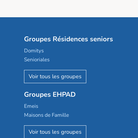
Groupes Résidences seniors
Domitys
Senioriales
Nohée
Les Résidentiels
Ovelia
Groupes EHPAD
Mobicap
Domusvi
Emeis
Happy Senior
Maisons de Famille
Espace et vie
Korian
Aquarelia
Emera