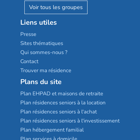
Reseda
Résidalya
Stella management
Groupe aplus
Liens utiles
Les villages d'or
Sérénys
Presse
Résidences services Villa Médicis
Sites thématiques
Qui sommes-nous ?
Contact
Trouver ma résidence
Plans du site
Plan EHPAD et maisons de retraite
Plan résidences seniors à la location
Plan résidences seniors à l'achat
Plan résidences seniors à l'investissement
Plan hébergement familial
Plan services à domicile