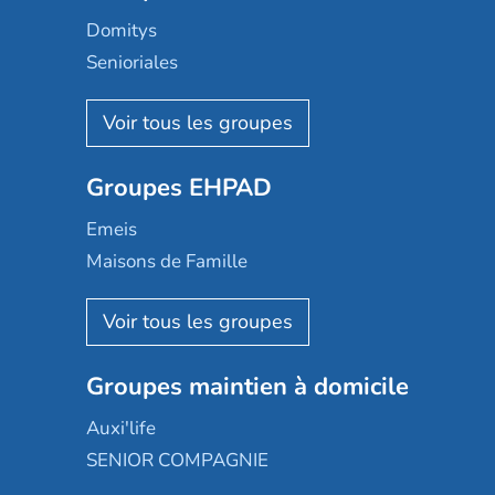
Domitys
Senioriales
Nohée
Les Résidentiels
Ovelia
Groupes EHPAD
Mobicap
Domusvi
Emeis
Happy Senior
Maisons de Famille
Espace et vie
Korian
Aquarelia
Emera
Nexity edenea
Colisée
Les jardins d'Arcadie
Groupes maintien à domicile
Groupe SOS
Occitalia
Le Noble Âge
Auxi'life
Appartseniors
Almage
SENIOR COMPAGNIE
Villa beausoleil
Pavonis santé
AGE D'OR Services