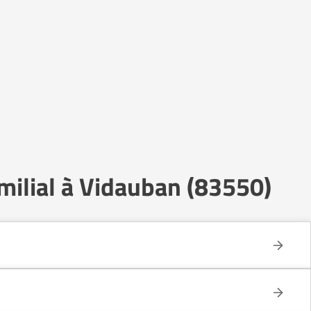
milial à Vidauban (83550)
e celui d’un établissement collectif.