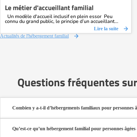
Le métier d'accueillant familial
Un modèle d'accueil inclusif en plein essor Peu
connu du grand public, le principe d’un accueillant...
Lire la suite
Actualités de l'hébergement familial
Questions fréquentes sur
Combien y a-t-il d’hébergements familiaux pour personnes 
Sur Logement-seniors.com, on recense actuellement 1 hébergement
Ces structures offrent un cadre de vie chaleureux et sécurisant, idé
Qu’est-ce qu’un hébergement familial pour personnes âgées
L’hébergement familial permet à une personne âgée d’être accueillie