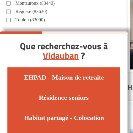
Montauroux (83440)
Régusse (83630)
Toulon (83000)
Que recherchez-vous à
Vidauban
?
EHPAD - Maison de retraite
H
Résidence seniors
Habitat partagé - Colocation