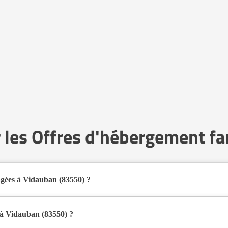
 les Offres d'hébergement fa
âgées à Vidauban (83550) ?
s familiaux pour personnes âgées à Vidauban (83550) en 2026.
al pour les seniors souhaitant vivre dans un environnement plus intime qu
 à Vidauban (83550) ?
 au domicile d’un accueillant familial agréé par le département.