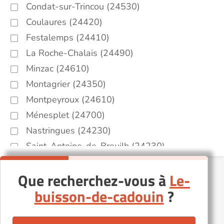
Condat-sur-Trincou (24530)
Coulaures (24420)
Festalemps (24410)
La Roche-Chalais (24490)
Minzac (24610)
Montagrier (24350)
Montpeyroux (24610)
Ménesplet (24700)
Nastringues (24230)
Saint-Antoine-de-Breuilh (24230)
Saint-Martial-d'Artenset (24700)
Que recherchez-vous à
Le-
Saint-Méard-de-Gurçon (24610)
buisson-de-cadouin
?
Saint-Médard-de-Mussidan (24400)
Saint-Seurin-de-Prats (24230)
Saint-Sulpice-d'Excideuil (24800)