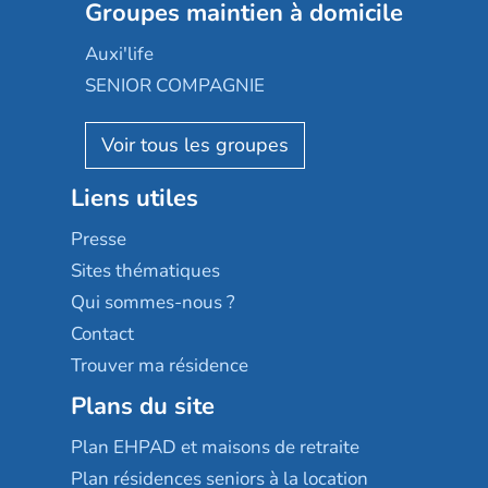
Les jardins d'Arcadie
Groupes maintien à domicile
Groupe SOS
Occitalia
Le Noble Âge
Auxi'life
Appartseniors
Almage
SENIOR COMPAGNIE
Villa beausoleil
Pavonis santé
AGE D'OR Services
Reseda
Résidalya
Stella management
Groupe aplus
Liens utiles
Les villages d'or
Sérénys
Presse
Résidences services Villa Médicis
Sites thématiques
Qui sommes-nous ?
Contact
Trouver ma résidence
Plans du site
Plan EHPAD et maisons de retraite
Plan résidences seniors à la location