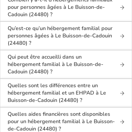
pour personnes âgées à Le Buisson-de-
Cadouin (24480) ?
Sur Logement-seniors.com, on recense actuellement
1 hébergements familiaux pour personnes âgées à
Qu’est-ce qu’un hébergement familial pour
Le Buisson-de-Cadouin (24480) en 2026.
personnes âgées à Le Buisson-de-Cadouin
Ces structures offrent un cadre de vie chaleureux et
(24480) ?
sécurisant, idéal pour les seniors souhaitant vivre
L’hébergement familial permet à une personne âgée
dans un environnement plus intime que celui d’un
d’être accueillie au domicile d’un accueillant familial
Qui peut être accueilli dans un
établissement collectif.
agréé par le département.
hébergement familial à Le Buisson-de-
Elle y bénéficie d’un cadre de vie convivial, de repas
Cadouin (24480) ?
partagés, d’une présence quotidienne et d’un
Ce mode d’accueil s’adresse aux personnes âgées
accompagnement personnalisé, tout en conservant
de plus de 60 ans, seules ou en couple, qui
Quelles sont les différences entre un
une grande autonomie.
souhaitent vivre dans un cadre familial plutôt que
hébergement familial et un EHPAD à Le
dans une structure médicalisée. Les personnes en
Buisson-de-Cadouin (24480) ?
légère perte d’autonomie peuvent y trouver un bon
équilibre entre indépendance et accompagnement
L’hébergement familial accueille les seniors
Quelles aides financières sont disponibles
quotidien.
chez un particulier agréé, dans un
pour un hébergement familial à Le Buisson-
environnement domestique et convivial.
de-Cadouin (24480) ?