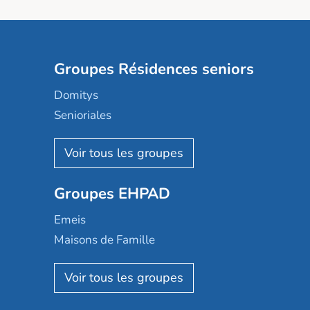
Groupes Résidences seniors
Domitys
Senioriales
Nohée
Les Résidentiels
Ovelia
Groupes EHPAD
Mobicap
Domusvi
Emeis
Happy Senior
Maisons de Famille
Espace et vie
Korian
Aquarelia
Emera
Nexity edenea
Colisée