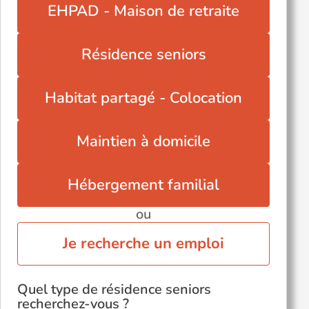
EHPAD - Maison de retraite
Salignac-Eyvigues (24590)
Savignac-de-Nontron (24300)
Résidence seniors
Savignac-les-Églises (24420)
Siorac-en-Périgord (24170)
Habitat partagé - Colocation
Maintien à domicile
Hébergement familial
ou
Je recherche un emploi
Quel type de résidence seniors
recherchez-vous ?