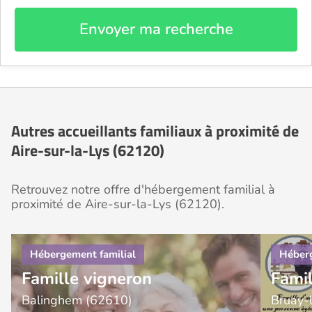
Envoyer ma recherche
Autres accueillants familiaux à proximité de
Aire-sur-la-Lys (62120)
Retrouvez notre offre d'hébergement familial à
proximité de Aire-sur-la-Lys (62120).
Famille vigneron
Famil
Balinghem (62610)
Bruay-