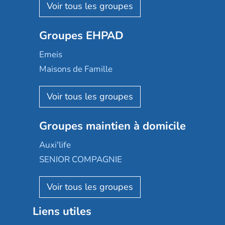
Les Résidentiels
Ovelia
Groupes EHPAD
Mobicap
Domusvi
Emeis
Happy Senior
Maisons de Famille
Espace et vie
Korian
Aquarelia
Emera
Nexity edenea
Colisée
Les jardins d'Arcadie
Groupes maintien à domicile
Groupe SOS
Occitalia
Le Noble Âge
Auxi'life
Appartseniors
Almage
SENIOR COMPAGNIE
Villa beausoleil
Pavonis santé
AGE D'OR Services
Reseda
Résidalya
Stella management
Groupe aplus
Liens utiles
Les villages d'or