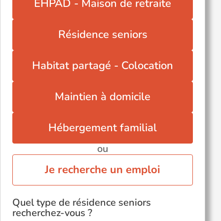
EHPAD - Maison de retraite
Tournehem-sur-la-Hem (62890)
Vendin-le-Vieil (62880)
Résidence seniors
Wizernes (62570)
Zoteux (62650)
Habitat partagé - Colocation
Zudausques (62500)
Voir toutes les villes du département
Maintien à domicile
Hébergement familial
ou
Je recherche un emploi
Quel type de résidence seniors
recherchez-vous ?