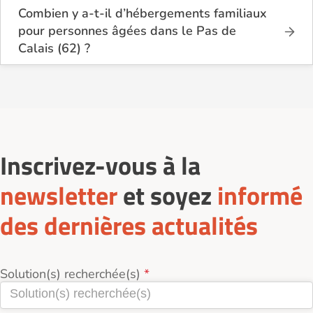
Combien y a-t-il d’hébergements familiaux
pour personnes âgées dans le Pas de
Calais (62) ?
Sur Logement-seniors.com, on recense actuellement
31 hébergements familiaux pour personnes âgées
dans le Pas de Calais (62) en 2026.
Ces structures offrent un cadre de vie chaleureux et
sécurisant, idéal pour les seniors souhaitant vivre
dans un environnement plus intime que celui d’un
établissement collectif.
Inscrivez-vous à la
newsletter
et soyez
informé
des dernières actualités
Solution(s) recherchée(s)