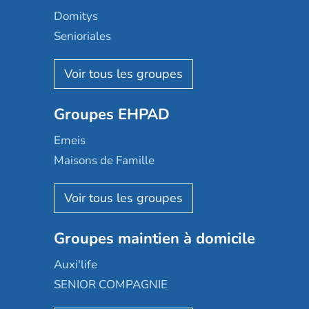
Domitys
Senioriales
Nohée
Les Résidentiels
Ovelia
Groupes EHPAD
Mobicap
Domusvi
Emeis
Happy Senior
Maisons de Famille
Espace et vie
Korian
Aquarelia
Emera
Nexity edenea
Colisée
Les jardins d'Arcadie
Groupes maintien à domicile
Groupe SOS
Occitalia
Le Noble Âge
Auxi'life
Appartseniors
Almage
SENIOR COMPAGNIE
Villa beausoleil
Pavonis santé
AGE D'OR Services