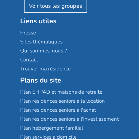
Reseda
Résidalya
Stella management
Groupe aplus
Liens utiles
Les villages d'or
Sérénys
Presse
Résidences services Villa Médicis
Sites thématiques
Qui sommes-nous ?
Contact
Trouver ma résidence
Plans du site
Plan EHPAD et maisons de retraite
Plan résidences seniors à la location
Plan résidences seniors à l'achat
Plan résidences seniors à l'investissement
Plan hébergement familial
Plan services à domicile