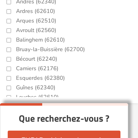
Andres (62340)
Ardres (62610)
Arques (62510)
Avroult (62560)
Balinghem (62610)
Bruay-la-Buissière (62700)
Bécourt (62240)
Camiers (62176)
Esquerdes (62380)
Guînes (62340)
Louches (62610)
Merck-Saint-Liévin (62560)
Que recherchez-vous ?
Nielles-lès-Bléquin (62380)
Radinghem (62310)
Recques-sur-Hem (62890)